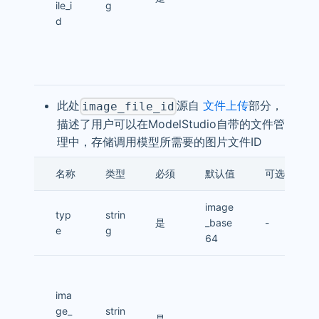
ile_i
g
d
此处
源自
文件上传
部分，
image_file_id
描述了用户可以在ModelStudio自带的文件管
理中，存储调用模型所需要的图片文件ID
名称
类型
必须
默认值
可选值
image
typ
strin
是
_base
-
e
g
64
ima
ge_
strin
是
-
-