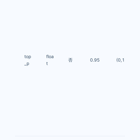
top
floa
否
0.95
(0,1)
_p
t