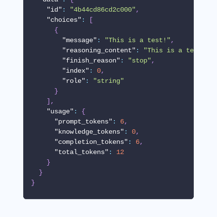
"id"
:
"4b44cd86cd2c000"
,
"choices"
:
[
{
"message"
:
"This is a test!"
,
"reasoning_content"
:
"This is a test!"
,
"finish_reason"
:
"stop"
,
"index"
:
0
,
"role"
:
"string"
}
]
,
"usage"
:
{
"prompt_tokens"
:
6
,
"knowledge_tokens"
:
0
,
"completion_tokens"
:
6
,
"total_tokens"
:
12
}
}
}