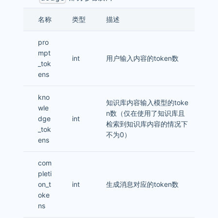
名称
类型
描述
pro
mpt
int
用户输入内容的token数
_tok
ens
kno
知识库内容输入模型的toke
wle
n数（仅在使用了知识库且
dge
int
检索到知识库内容的情况下
_tok
不为0）
ens
com
pleti
on_t
int
生成消息对应的token数
oke
ns