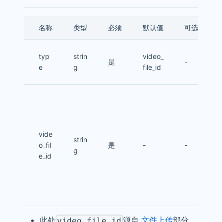
名称
类型
必须
默认值
可选值
typ
strin
video_
是
-
e
g
file_id
vide
strin
o_fil
是
-
-
g
e_id
此处
源自
文件上传
部分，
video_file_id