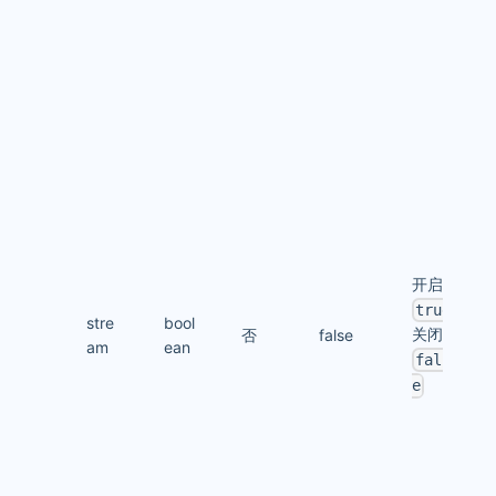
开启：
true
stre
bool
关闭：
否
false
am
ean
fals
e