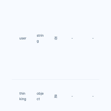
strin
user
否
-
-
g
thin
obje
是
-
-
king
ct