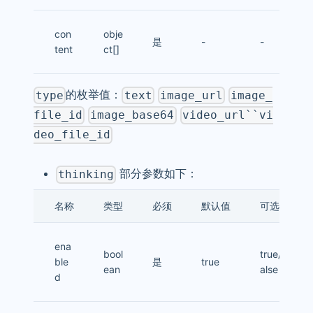
con
obje
是
-
-
tent
ct[]
的枚举值：
type
text
image_url
image_
file_id
image_base64
video_url``vi
deo_file_id
部分参数如下：
thinking
名称
类型
必须
默认值
可选值
ena
bool
true/f
ble
是
true
ean
alse
d