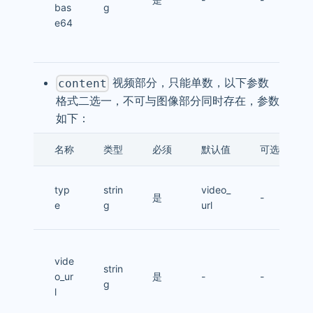
bas
g
e64
视频部分，只能单数，以下参数
content
格式二选一，不可与图像部分同时存在，参数
如下：
名称
类型
必须
默认值
可选值
typ
strin
video_
是
-
e
g
url
vide
strin
o_ur
是
-
-
g
l