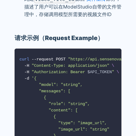
描述了用户可以在ModelStudio自带的文件管
理中，存储调用模型所需要的视频文件ID
请求示例（Request Example）
curl
 --request POST 
"https://api.sensenova.cn/v1
  -H 
"Content-Type: application/json"
\
  -H 
"Authorization: Bearer 
$API_TOKEN
"
\
  -d 
'{
        "model": "string",
        "messages": [
          {
            "role": "string", 
            "content": [
              {
                "type": "image_url", 
                "image_url": "string"
              },