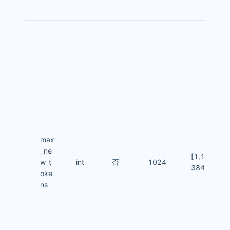
max
_ne
[1,16
w_t
int
否
1024
384]
oke
ns