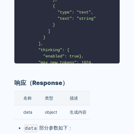
              {
                "type": "text",
                "text": "string"
              }
            ]
          }
        ],
        "thinking": {
          "enabled": true},
        "max_new_tokens": 1024, 
        "repetition_penalty": 1.0, 
        "stream": false,
        "temperature": 0.8,
响应（Response）
        "top_p": 0.7,
        "user": "string"        
名称
类型
描述
  }'
data
object
生成内容
部分参数如下：
data