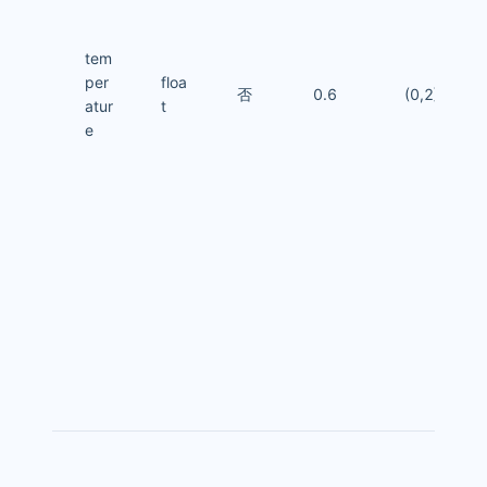
tem
per
floa
否
0.6
(0,2]
atur
t
e