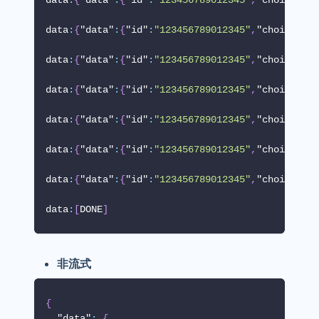
data
:
{
"data"
:
{
"id"
:
"123456789012345"
,
"choices"
:
[
data
:
{
"data"
:
{
"id"
:
"123456789012345"
,
"choices"
:
[
data
:
{
"data"
:
{
"id"
:
"123456789012345"
,
"choices"
:
[
data
:
{
"data"
:
{
"id"
:
"123456789012345"
,
"choices"
:
[
data
:
{
"data"
:
{
"id"
:
"123456789012345"
,
"choices"
:
[
data
:
{
"data"
:
{
"id"
:
"123456789012345"
,
"choices"
:
[
data
:
[
DONE
]
非流式
{
"data"
:
{