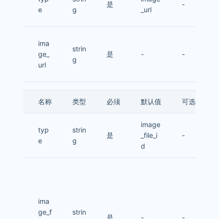
是
-
e
g
_url
ima
strin
ge_
是
-
-
g
url
名称
类型
必须
默认值
可选值
image
typ
strin
是
_file_i
-
e
g
d
ima
ge_f
strin
是
-
-