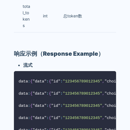
tota
l_to
int
总token数
ken
s
响应示例（Response Example）
流式
data
:
{
"data"
:
{
"id"
:
"123456789012345"
,
"choices"
:
[
data
:
{
"data"
:
{
"id"
:
"123456789012345"
,
"choices"
:
[
data
:
{
"data"
:
{
"id"
:
"123456789012345"
,
"choices"
:
[
data
:
{
"data"
:
{
"id"
:
"123456789012345"
,
"choices"
:
[
data
:
{
"data"
:
{
"id"
:
"123456789012345"
,
"choices"
:
[