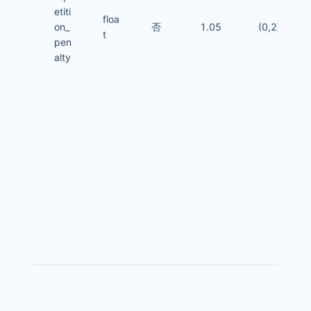
etiti
floa
on_
否
1.05
(0,2]
t
pen
alty